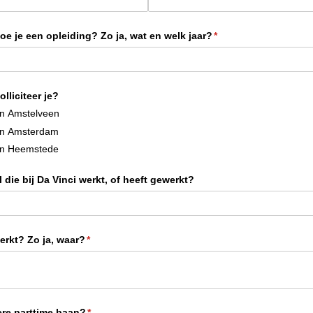
doe je een opleiding? Zo ja, wat en welk jaar?
(is vereist)
*
lliciteer je?
on Amstelveen
on Amsterdam
on Heemstede
 die bij Da Vinci werkt, of heeft gewerkt?
erkt? Zo ja, waar?
(is vereist)
*
re parttime baan?
(is vereist)
*