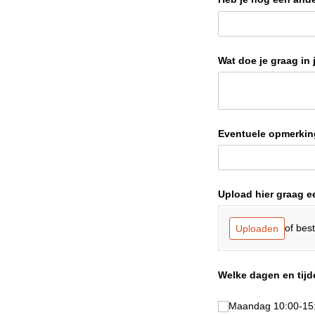
Wat doe je graag in j
Eventuele opmerking
Upload hier graag ee
of bes
Uploaden
Welke dagen en tijd
Maandag 10:00-15:0
Maandag 10:00-15