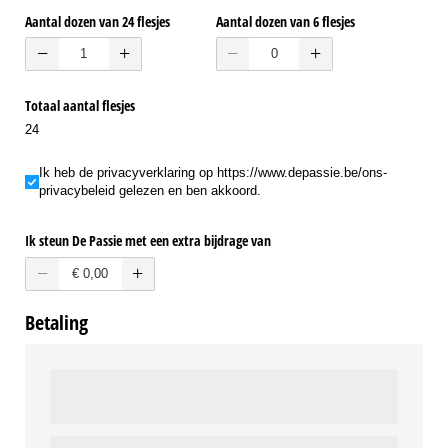
Aantal dozen van 24 flesjes
Aantal dozen van 6 flesjes
Totaal aantal flesjes
24
Ik heb de privacyverklaring op https:/​/​www.depassie.be/​ons-privacybeleid 
Ik heb de privacyverklaring op https://www.depassie.be/ons-
privacybeleid gelezen en ben akkoord.
Ik steun De Passie met een extra bijdrage van
Betaling