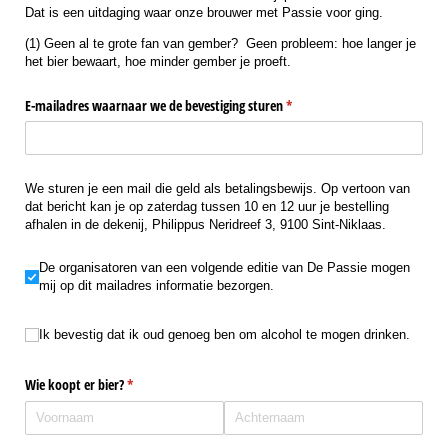
Dat is een uitdaging waar onze brouwer met Passie voor ging.
(1) Geen al te grote fan van gember? Geen probleem: hoe langer je
het bier bewaart, hoe minder gember je proeft.
E-mailadres waarnaar we de bevestiging sturen
(is vereist)
*
We sturen je een mail die geld als betalingsbewijs. Op vertoon van
dat bericht kan je op zaterdag tussen 10 en 12 uur je bestelling
afhalen in de dekenij, Philippus Neridreef 3, 9100 Sint-Niklaas.
De organisatoren van een volgende editie van De Passie mogen mij op dit mai
De organisatoren van een volgende editie van De Passie mogen
mij op dit mailadres informatie bezorgen.
Ik bevestig dat ik oud genoeg ben om alcohol te mogen drinken.
Ik bevestig dat ik oud genoeg ben om alcohol te mogen drinken.
Wie koopt er bier?
(is vereist)
*