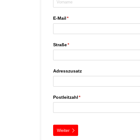
E-Mail
(erforderlich)
*
Straße
(erforderlich)
*
Adresszusatz
Postleitzahl
(erforderlich)
*
Weiter