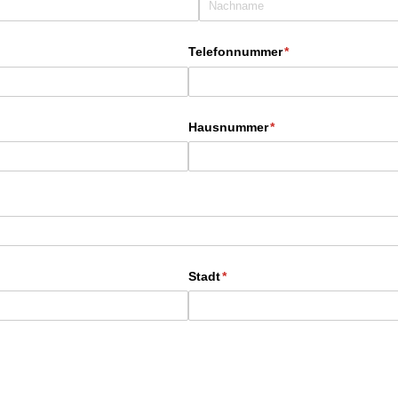
Telefonnummer
(erforderlich)
*
Hausnummer
(erforderlich)
*
Stadt
(erforderlich)
*