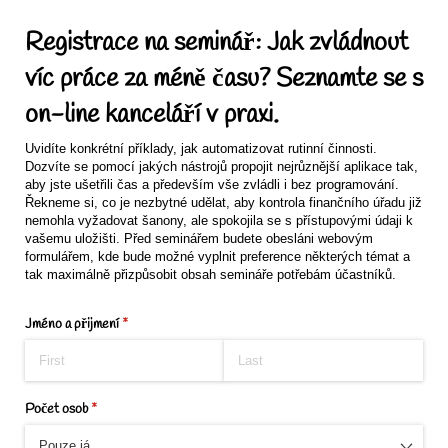
Registrace na seminář: Jak zvládnout
víc práce za méně času? Seznamte se s
on-line kanceláří v praxi.
Uvidíte konkrétní příklady, jak automatizovat rutinní činnosti.
Dozvíte se pomocí jakých nástrojů propojit nejrůznější aplikace tak,
aby jste ušetřili čas a především vše zvládli i bez programování.
Řekneme si, co je nezbytné udělat, aby kontrola finančního úřadu již
nemohla vyžadovat šanony, ale spokojila se s přístupovými údaji k
vašemu uložišti. Před seminářem budete obesláni webovým
formulářem, kde bude možné vyplnit preference některých témat a
tak maximálně přizpůsobit obsah semináře potřebám účastníků.
Jméno a přijmení
(required)
*
Počet osob
(required)
*