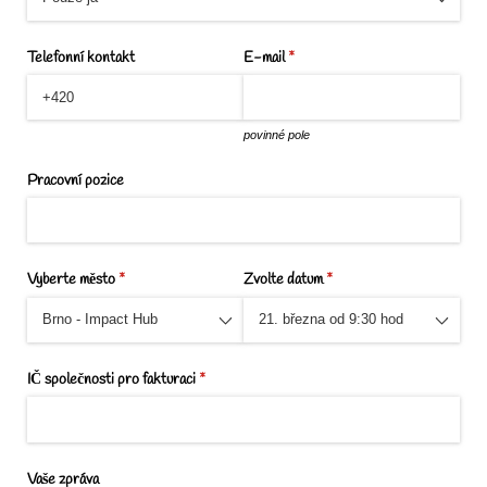
Telefonní kontakt
E-mail
(required)
*
povinné pole
Pracovní pozice
Vyberte město
(required)
*
Zvolte datum
(required)
*
IČ společnosti pro fakturaci
(required)
*
Vaše zpráva