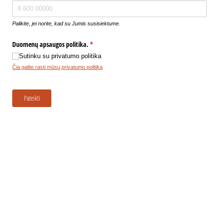
Palikite, jei norite, kad su Jumis susisiektume.
Duomenų apsaugos politika.
(required)
*
Sutinku su privatumo politika
Čia galite rasti mūsų privatumo politika
Pateikti