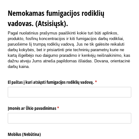
Nemokamas fumigacijos rodiklių
vadovas. (Atsisiųsk).
Pagal nuolatinius prašymus paaiškinti kokie turi būti aplinkos,
produkto, fosfinų koncentracijos ir kiti fumigacijos darbų rodikliai,
paruošėme šį trumpą rodiklių vadovą. Jus ne tik galėsite reikaluti
darbų kokybės, bet ir prisiartinti prie techninių parametrų kurie ne
kartą išgelbėjo nuo daigumo praradimo ir kenkėjų neišnaikinimo, kas
dažnu atveju Jums atneša papildomas išlaidas. Dovana, orientacinė
darbų kaina.
El paštas į kuri atsiųsti fumigacijos rodiklių vadovą.
(required)
*
Įmonės ar Ūkio pavadinimas
(required)
*
Mobilus (Nebūtina)