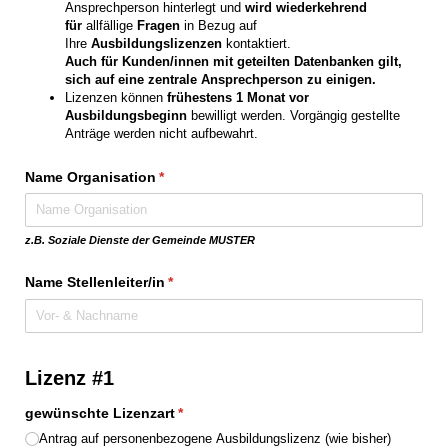
Ansprechperson hinterlegt und
wird wiederkehrend
für
allfällige
Fragen
in Bezug auf
Ihre
Ausbildungslizenzen
kontaktiert.
Auch für Kunden/innen mit geteilten Datenbanken gilt,
sich auf eine zentrale Ansprechperson zu einigen.
Lizenzen können
frühestens 1 Monat vor
Ausbildungsbeginn
bewilligt werden. Vorgängig gestellte
Anträge werden nicht aufbewahrt.
Name Organisation
(erforderlich)
*
z.B. Soziale Dienste der Gemeinde MUSTER
Name Stellenleiter/​in
(erforderlich)
*
Lizenz #1
gewünschte Lizenzart
(erforderlich)
*
Antrag auf personenbezogene Ausbildungslizenz (wie bisher)