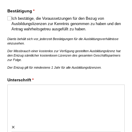
Bestätigung
(erforderlich)
*
Ich bestätige, die Voraussetzungen für den Bezug von
Ausbildungslizenzen zur Kenntnis genommen zu haben und den
Antrag wahrheitsgetreu ausgefüllt zu haben.
Diartis behält sich vor, jederzeit Bestätigungen für die Ausbildungsverhältnisse
einzusehen.
Der Missbrauch einer kostenlos zur Verfügung gestellten Ausbildungslizenz hat
den Entzug sämtlicher kostenlosen Lizenzen des gesamten Geschäftspartners
zur Folge.
Der Entzug gilt für mindestens 1 Jahr für alle Ausbildungslizenzen.
Unterschrift
(erforderlich)
*
×