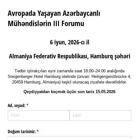
Avropada Yaşayan Azərbaycanlı
Mühəndislərin III Forumu
6 iyun, 2026-cı il
Almaniya Federativ Respublikası, Hamburq şəhəri
Tədbir iştirakçıları eyni zamanda saat 18:00–24:00 aralığında
Steigenberger Hotel Hamburg otelində (ünvan: Heiligengeistbrücke 4,
20459 Hamburg, Almaniya) təşkil olunacaq ziyafətə dəvətlidirlər.
Qeydiyyatdan keçmək üçün son tarix 15.05.2026
Ad, soyad:
(required)
*
Doğum tarixiniz:
(required)
*