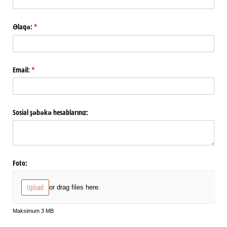
Əlaqə:
(required)
*
Email:
(required)
*
Sosial şəbəkə hesablarınız:
Foto:
Upload
or drag files here.
Maksimum 3 MB