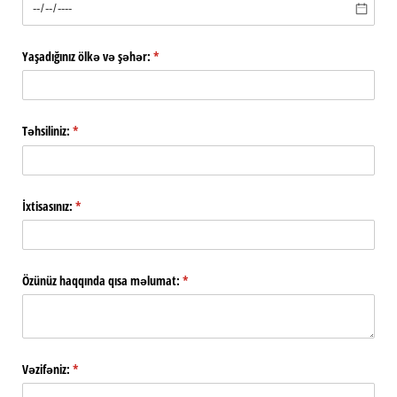
Yaşadığınız ölkə və şəhər:
(required)
*
Təhsiliniz:
(required)
*
İxtisasınız:
(required)
*
Özünüz haqqında qısa məlumat:
(required)
*
Vəzifəniz:
(required)
*