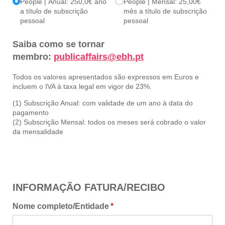
People | Anual: 250,0€ ano
People | Mensal: 25,00€
a título de subscrição
mês a título de subscrição
pessoal
pessoal
Saiba como se tornar
membro:
publicaffairs@ebh.pt
Todos os valores apresentados são expressos em Euros e
incluem o IVA à taxa legal em vigor de 23%.
(1) Subscrição Anual: com validade de um ano à data do
pagamento
(2) Subscrição Mensal: todos os meses será cobrado o valor
da mensalidade
INFORMAÇÃO FATURA/RECIBO
Nome completo/​Entidade
(obrigatório)
*