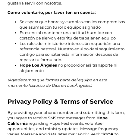
gustaría servir con nosotros.
Como voluntario, por favor ten en cuenta:
Se espera que honres y cumplas con los compromisos
que asumas con tu rol o equipo asignado.
Es esencial mantener una actitud humilde con
corazón de siervo y espíritu de trabajar en equipo.
Los roles de ministerio e intercesión requerirán una
referencia pastoral. Nuestro equipo dará seguimiento
contigo para solicitar esta información después de
repasar tu formulario.
Hope Los Ángeles
no proporcionará transporte ni
alojamiento.
¡Agradecemos que formes parte del equipo en este
momento histórico de Dios en Los Ángeles!.
Privacy Policy & Terms of Service
By providing your phone number and submitting this form,
you agree to receive SMS text messages from
Hope
California
regarding Hope Fest events, volunteer
opportunities, and ministry updates. Message frequency
varies. Message and data rates may apply. Reply
STOP
to