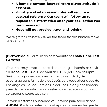
A humble, servant-hearted, team-player attitude is
essential.
Ministry and intercession roles will require a
pastoral reference.
Our team will follow up to
request this information after your application has
been reviewed.
Hope will not provide travel and lodging
We’re grateful to have you on the team for this historic move
of God in LA!
¡Bienvenido al
Formulario para Voluntarios
para Hope Fest
LA 2026!
¡Estamos muy emocionados de que tengas interés en servir
en
Hope Fest LA
el 11 de abril del 2026 (12:00pm-9:00pm)
Será un día poderoso de avivamiento, sanidad y de
esperanza transformadora de Jesús para todo el condado de
Los Ángeles!. Se requiere de un equipo unido y apasionado
para dar vida a esta visión, y estamos agradecidos por los
corazones dispuestos a servir.
También estamos buscando voluntarios para servir desde
AHORA
. Por favor, selecciona abajo las formas en las que te