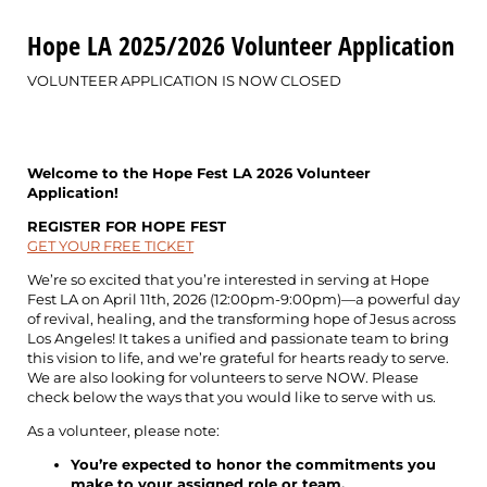
Hope LA 2025/2026 Volunteer Application
VOLUNTEER APPLICATION IS NOW CLOSED
Welcome to the Hope Fest LA 2026 Volunteer
Application!
REGISTER FOR HOPE FEST
GET YOUR FREE TICKET
We’re so excited that you’re interested in serving at Hope
Fest LA on April 11th, 2026 (12:00pm-9:00pm)—a powerful day
of revival, healing, and the transforming hope of Jesus across
Los Angeles! It takes a unified and passionate team to bring
this vision to life, and we’re grateful for hearts ready to serve.
We are also looking for volunteers to serve NOW. Please
check below the ways that you would like to serve with us.
As a volunteer, please note:
You’re expected to honor the commitments you
make to your assigned role or team.