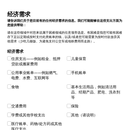
经济需求
请告诉我们关于您目前有的任何经济需求的信息。我们可能能够在这些支出方面为
您提供帮助：
请在这些领域中对您来说属于困难领域的任意项旁选是。有困难是指您可能有困难
存下足以定期或按时支付此类账单的钱，以及/或者您可能需要为按时付款放弃其
他需求（少吃几顿饭、为避免支付公交车或地铁费用而走路）。
经济需求
住房支出——例如租金、抵押
儿童保育
贷款或搬家费用
公用事业账单——例如燃气、
手机账单
电费、水费、互联网等
食物
基本生活用品，例如清洁用
品、经期产品、肥皂、洗衣剂
等
交通费用
保险
学费或其他学校支出
其他（请说明）
医疗账单、药物/​处方药或其他
医疗支出