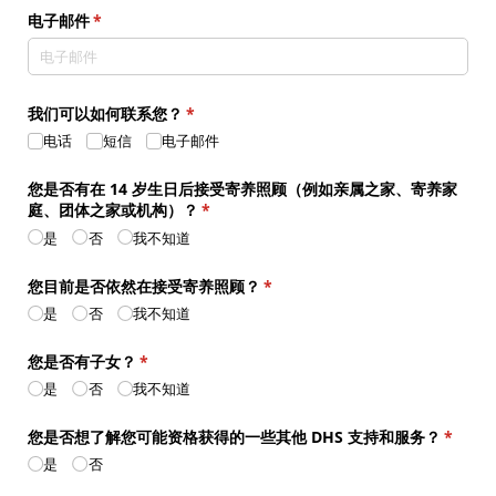
电子邮件
(required)
*
我们可以如何联系您？
(required)
*
电话
短信
电子邮件
您是否有在 14 岁生日后接受寄养照顾（例如亲属之家、寄养家
庭、团体之家或机构）？
(required)
*
是
否
我不知道
您目前是否依然在接受寄养照顾？
(required)
*
是
否
我不知道
您是否有子女？
(required)
*
是
否
我不知道
您是否想了解您可能资格获得的一些其他 DHS 支持和服务？
(requir
*
是
否