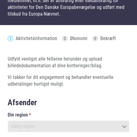
medlemmer, m.fl. der er ansvarlig eller medansvarlig for
aktiviteter for Den Danske Europabevægelse og udført med
tilskud fra Europa-Nævnet.
Aktivitetsinformation
Økonomi
Bekræft
Udfyld venligst alle felterne herunder og upload
billededokumentation af dine kvitteringer/bilag.
Vi takker for dit engagement og behandler eventuelle
udbetalinger hurtigst muligt.
Afsender
Din region
(påkrævet)
*