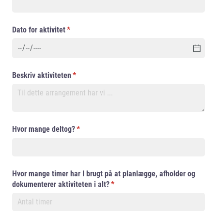
Dato for aktivitet
(påkrævet)
*
Beskriv aktiviteten
(påkrævet)
*
Hvor mange deltog?
(påkrævet)
*
Hvor mange timer har I brugt på at planlægge, afholder og
dokumenterer aktiviteten i alt?
(påkrævet)
*