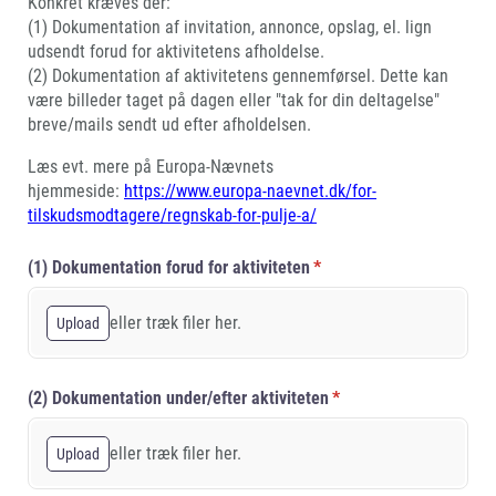
Konkret kræves der:
(1) Dokumentation af invitation, annonce, opslag, el. lign
udsendt forud for aktivitetens afholdelse.
(2) Dokumentation af aktivitetens gennemførsel. Dette kan
være billeder taget på dagen eller "tak for din deltagelse"
breve/mails sendt ud efter afholdelsen.
Læs evt. mere på Europa-Nævnets
hjemmeside:
https://www.europa-naevnet.dk/for-
tilskudsmodtagere/regnskab-for-pulje-a/
(1) Dokumentation forud for aktiviteten
(påkrævet)
*
eller træk filer her.
Upload
(2) Dokumentation under/​efter aktiviteten
(påkrævet)
*
eller træk filer her.
Upload