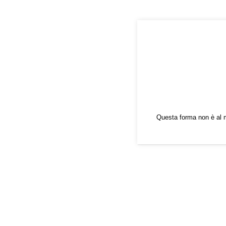
Questa forma non è al 