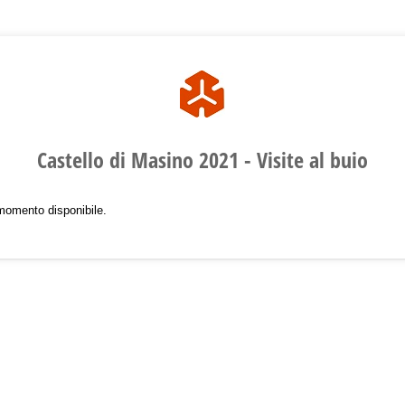
Castello di Masino 2021 - Visite al buio
momento disponibile.