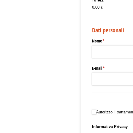
0,00 €
Dati personali
Nome
(richiesto)
*
E-mail
(richiesto)
*
Autorizzo il trattamento 
Autorizzo il trattame
Informativa Privacy