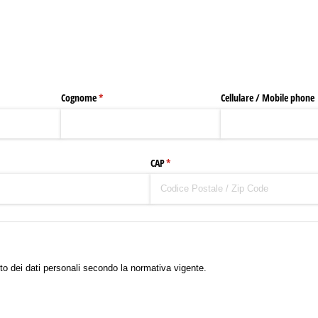
Cognome
(richiesto)
*
Cellulare /​ Mobile phone
CAP
(richiesto)
*
dei dati personali secondo la normativa vigente.
nto dei dati personali secondo la normativa vigente.