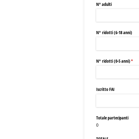
N° adulti
N° ridotti (6-18 anni)
N° ridotti (0-5 anni)
(rich
*
Iscritto FAI
Totale partecipanti
0
TOTALE