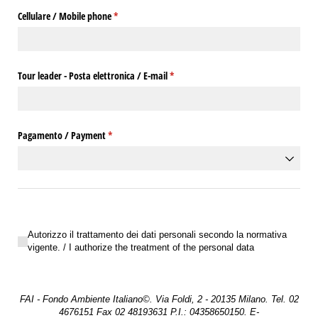
Cellulare /​ Mobile phone
(richiesto)
*
Tour leader - Posta elettronica /​ E-mail
(richiesto)
*
Pagamento /​ Payment
(richiesto)
*
Autorizzo il trattamento dei dati personali secondo la normativa vigente. /​ I
Autorizzo il trattamento dei dati personali secondo la normativa
vigente. / I authorize the treatment of the personal data
FAI - Fondo Ambiente Italiano©. Via Foldi, 2 - 20135 Milano. Tel. 02
4676151 Fax 02 48193631 P.I.: 04358650150. E-