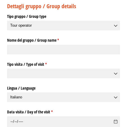
Dettagli gruppo / Group details
Tipo gruppo /​ Group type
Nome del gruppo /​ Group name
(richiesto)
*
Tipo visita /​ Type of visit
(richiesto)
*
Lingua /​ Language
Data visita /​ Day of the visit
(richiesto)
*