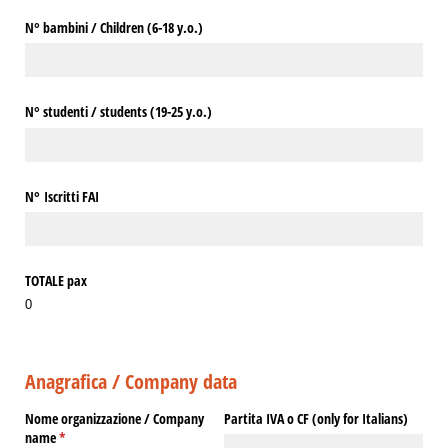
N° bambini /​ Children (6-18 y.o.)
N° studenti /​ students (19-25 y.o.)
N° Iscritti FAI
TOTALE pax
0
Anagrafica / Company data
Nome organizzazione /​ Company
Partita IVA o CF (only for Italians)
name
(richiesto)
*