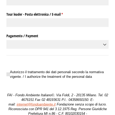
Tour leader - Posta elettronica /​ E-mail
(richiesto)
*
Pagamento /​ Payment
Autorizzo il trattamento dei dati personali secondo la normativa vigente. /​ I
Autorizzo il trattamento dei dati personali secondo la normativa
vigente. / I authorize the treatment of the personal data
FAI - Fondo Ambiente Italiano©. Via Foldi, 2 - 20135 Milano. Tel. 02
4676151 Fax 02 48193631 P.I.: 04358650150. E-
mail:
internet@fondoambiente.it
Fondazione senza scopo di lucro.
Riconosciuta con DPR 941 del 3.12.1975 Reg. Persone Giuridiche
Prefettura MI n.86 - C.F. 80102030154 -