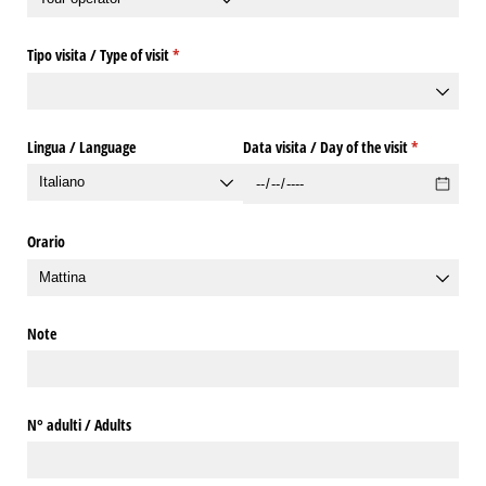
Tipo visita /​ Type of visit
(richiesto)
*
Lingua /​ Language
Data visita /​ Day of the visit
(richiesto)
*
Orario
Note
N° adulti /​ Adults