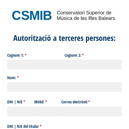
Autorització a terceres persones:
Cognom 1:
(necesario)
*
Cognom 2:
(necesario)
*
Nom:
(necesario)
*
DNI | NIE
(necesario)
*
Mòbil:
(necesario)
*
Correu electrònic
(necesario)
*
DNI | NIE del titular
(necesario)
*