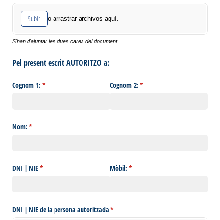
Subir
o arrastrar archivos aquí.
S'han d'ajuntar les dues cares del document.
Pel present escrit AUTORITZO a:
Cognom 1:
(necesario)
*
Cognom 2:
(necesario)
*
Nom:
(necesario)
*
DNI | NIE
(necesario)
*
Mòbil:
(necesario)
*
DNI | NIE de la persona autoritzada
(necesario)
*