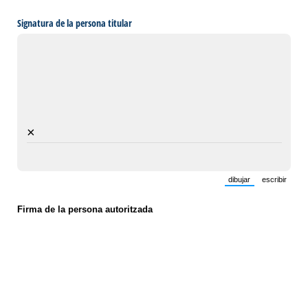
Signatura de la persona titular
×
dibujar
escribir
(Cambiar del modo es
(Cambiar 
Firma de la persona autoritzada