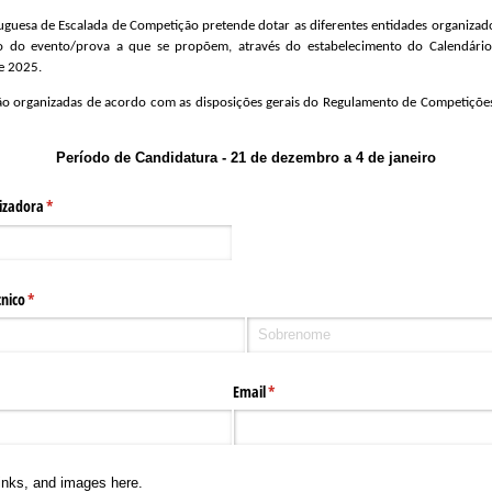
guesa de Escalada de Competição pretende dotar as diferentes entidades organizad
o do evento/prova a que se propõem, através do estabelecimento do Calendário
de 2025.
ão organizadas de acordo com as disposições gerais do Regulamento de Competições
Período de Candidatura - 21 de dezembro a 4 de janeiro
izadora
(obrigatório)
*
nico
(obrigatório)
*
Email
(obrigatório)
*
links, and images here.