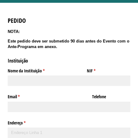
PEDIDO
NOTA:
Este pedido deve ser submetido 90 dias antes do Evento com o
Ante-Programa em anexo.
Instituição
Nome da Instituição
(obrigatório)
*
NIF
(obrigatório)
*
Email
(obrigatório)
*
Telefone
Endereço
(obrigatório)
*