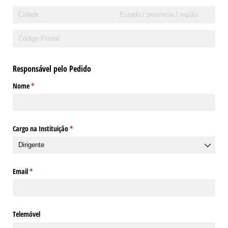
Responsável pelo Pedido
Nome
(obrigatório)
*
Cargo na Instituição
(obrigatório)
*
Email
(obrigatório)
*
Telemóvel