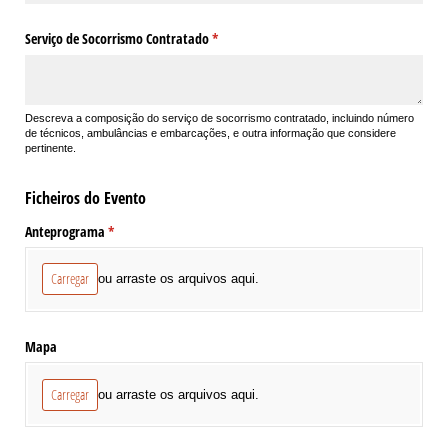
Serviço de Socorrismo Contratado
(obrigatório)
*
Descreva a composição do serviço de socorrismo contratado, incluindo número
de técnicos, ambulâncias e embarcações, e outra informação que considere
pertinente.
Ficheiros do Evento
Anteprograma
(obrigatório)
*
Carregar
ou arraste os arquivos aqui.
Mapa
Carregar
ou arraste os arquivos aqui.