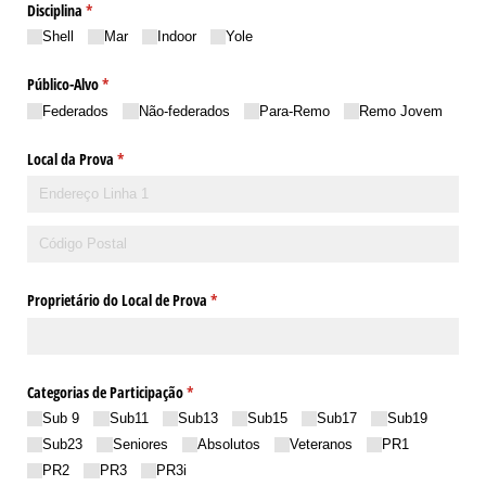
Disciplina
(obrigatório)
*
Shell
Mar
Indoor
Yole
Público-Alvo
(obrigatório)
*
Federados
Não-federados
Para-Remo
Remo Jovem
Local da Prova
(obrigatório)
*
Proprietário do Local de Prova
(obrigatório)
*
Categorias de Participação
(obrigatório)
*
Sub 9
Sub11
Sub13
Sub15
Sub17
Sub19
Sub23
Seniores
Absolutos
Veteranos
PR1
PR2
PR3
PR3i