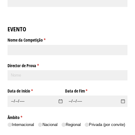
EVENTO
Nome da Competição
(obrigatório)
*
Director de Prova
(obrigatório)
*
Data de Início
(obrigatório)
*
Data de Fim
(obrigatório)
*
Âmbito
(obrigatório)
*
Internacional
Nacional
Regional
Privada (por convite)