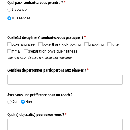
Quel pack souhaitez-vous prendre ?
(requis)
*
1 séance
10 séances
Quelle(s) discipline(s) souhaitez-vous pratiquer ?
(requis)
*
boxe anglaise
boxe thai /​ kick boxing
grappling
lutte
mma
préparation physique /​ fitness
Vous pouvez sélectionnez plusieurs disciplines.
Combien de personnes participeront aux séances ?
(requis)
*
Avez-vous une préférence pour un coach ?
Oui
Non
Quel(s) objectif(s) poursuivez-vous ?
(requis)
*