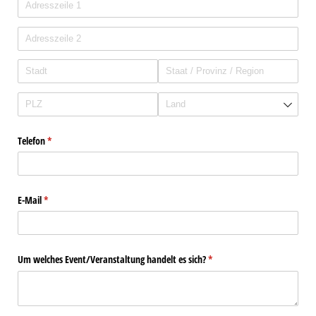
Telefon
(erforderlich)
*
E-Mail
(erforderlich)
*
Um welches Event/​Veranstaltung handelt es sich?
(erforderlich)
*