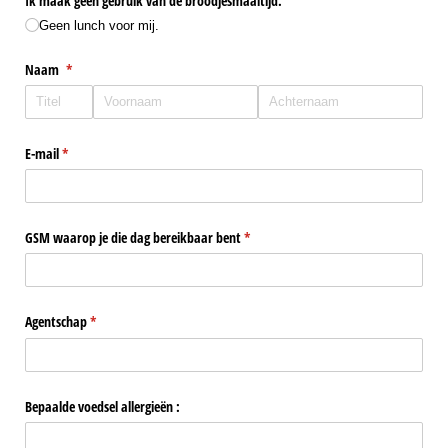
Ik maak geen gebruik van de broodjesmaaltijd.
Geen lunch voor mij.
Naam
(is vereist)
*
E-mail
(is vereist)
*
GSM waarop je die dag bereikbaar bent
(is vereist)
*
Agentschap
(is vereist)
*
Bepaalde voedsel allergieën :