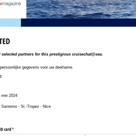
TED
 selected partners for this prestigious cruisechat@sea.
 persoonlijke gegevens voor uw deelname.
4
S
3 mei 2024
 - Sanremo - St.-Tropez - Nice
ID card
(is vereist)
*