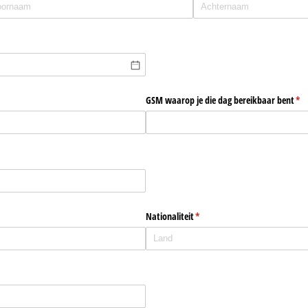
t)
GSM waarop je die dag bereikbaar bent
(is 
*
)
Nationaliteit
(is vereist)
*
vereist)