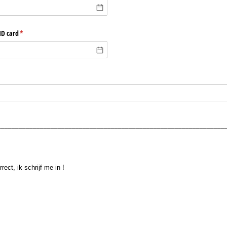
ID card
(is vereist)
*
ist)
________________________________________________________________
ik schrijf me in !
rect, ik schrijf me in !