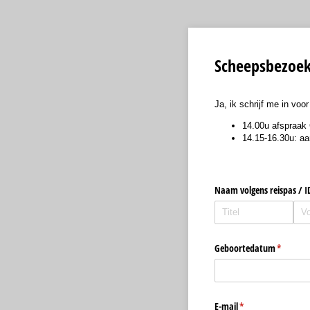
Scheepsbezoe
Ja, ik schrijf me in vo
14.00u afspraak 
14.15-16.30u: a
Naam volgens reispas /​ I
Geboortedatum
(is vereis
*
E-mail
(is vereist)
*