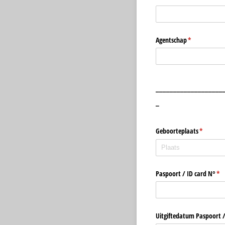
Agentschap
(is vereist)
*
___________________
_
Geboorteplaats
(is vereist
*
Paspoort /​ ID card N°
(is 
*
Uitgiftedatum Paspoort /​