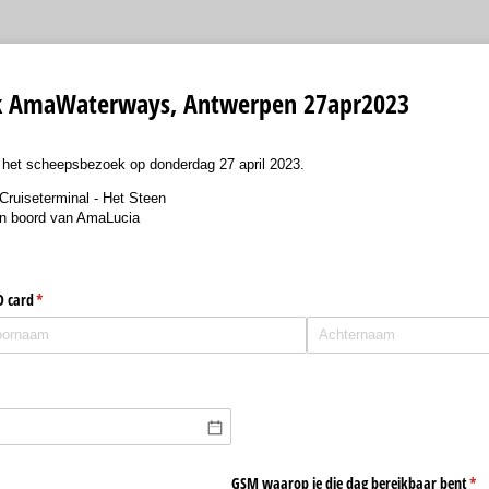
k AmaWaterways, Antwerpen 27apr2023
or het scheepsbezoek op donderdag 27 april 2023.
Cruiseterminal - Het Steen
an boord van AmaLucia
D card
(is vereist)
*
t)
GSM waarop je die dag bereikbaar bent
(is 
*