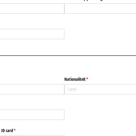
________________________________________________________________
)
Nationaliteit
(is vereist)
*
vereist)
 ID card
(is vereist)
*