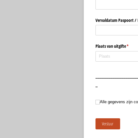
Vervaldatum Paspoort /​ 
Plaats van uitgifte
(is vere
*
___________________
_
Alle gegevens zijn correct, 
Alle gegevens zijn cor
Verstuur