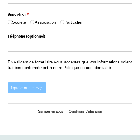
Vous êtes :
(requis)
*
Societe
Association
Particulier
Téléphone (optionnel)
informations
En validant ce formulaire vous acceptez que vos informations soient
traitées conformément à notre Politique de confidentialité
Expédier mon message
Signaler un abus
Conditions d'utilisation