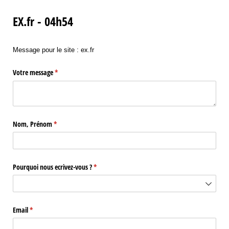
EX.fr - 04h54
Site
Message pour le site : ex.fr
Votre message
(requis)
*
Nom, Prénom
(requis)
*
Pourquoi nous ecrivez-vous ?
(requis)
*
Email
(requis)
*