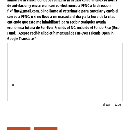
de antelación y enviaré un correo electrónico a FFNC a la dirección
fixf.ffnc@​gmail.com. Si no llamo al veterinario para cancelar y envío el
correo a FFNC, o si no llevo a mi mascota el día y a la hora de la cita,
entiendo que esto me inhabilitará para recibir cualquier ayuda
económica futura de Fur-Ever Friends of NC, incluido el Fondo Rico (Rico
Fund). Acepto recibir el boletín mensual de Fur-Ever Friends.Open in
Google Translate
(required)
*
×
draw
type
(Switch to draw
(Switch 