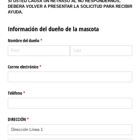
SI USTED CAUSA UN RETRASO AL NO RESPONDERNOS,
DEBERA VOLVER A PRESENTAR LA SOLICITUD PARA RECIBIR
AYUDA.
Información del dueño de la mascota
Nombre del dueño
(required)
*
Correo electrónico
(required)
*
Teléfono
(required)
*
DIRECCIÓN
(required)
*