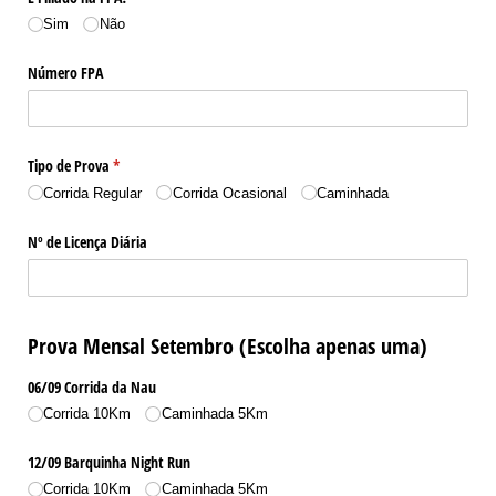
Sim
Não
Número FPA
Tipo de Prova
(obrigatório)
*
Corrida Regular
Corrida Ocasional
Caminhada
Nº de Licença Diária
Prova Mensal Setembro (Escolha apenas uma)
06/​09 Corrida da Nau
Corrida 10Km
Caminhada 5Km
12/​09 Barquinha Night Run
Corrida 10Km
Caminhada 5Km