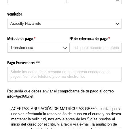
Vendedor
Método de pago
(necesario)
*
Nº de referencia de pago
(necesario)
*
Pago Proveedores **
Recuerda que debes enviar el comprobante de tu pago al correo
info@ge360.net
ACEPTAS: ANULACIÓN DE MATRÍCULAS GE360 solicita que si una vez efectuada la res
ACEPTAS: ANULACIÓN DE MATRÍCULAS GE360 solicita que si
una vez efectuada la reservación del cupo en el curso y no desea
mantener la solicitud, nos envíe antes de los 5 días previos al
inicio del curso por escrito, vía fax o vía e-mail, la anulación de