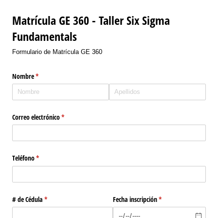
Matrícula GE 360 - Taller Six Sigma
Fundamentals
Formulario de Matrícula GE 360
Nombre
(necesario)
*
Correo electrónico
(necesario)
*
Teléfono
(necesario)
*
# de Cédula
(necesario)
*
Fecha inscripción
(necesario)
*