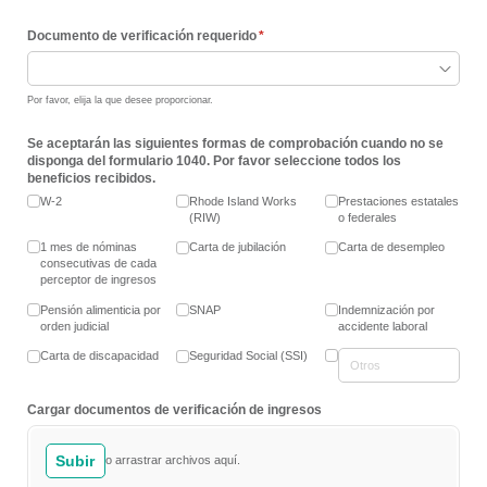
Documento de verificación requerido
(necesario)
*
Por favor, elija la que desee proporcionar.
Se aceptarán las siguientes formas de comprobación cuando no se
disponga del formulario 1040. Por favor seleccione todos los
beneficios recibidos.
W-2
Rhode Island Works
Prestaciones estatales
(RIW)
o federales
1 mes de nóminas
Carta de jubilación
Carta de desempleo
consecutivas de cada
perceptor de ingresos
Pensión alimenticia por
SNAP
Indemnización por
orden judicial
accidente laboral
Carta de discapacidad
Seguridad Social (SSI)
Cargar documentos de verificación de ingresos
Subir
o arrastrar archivos aquí.