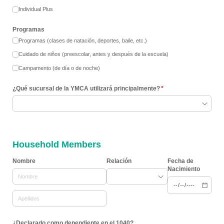
Individual Plus
Programas
Programas (clases de natación, deportes, baile, etc.)
Cuidado de niños (preescolar, antes y después de la escuela)
Campamento (de día o de noche)
¿Qué sucursal de la YMCA utilizará principalmente?
(necesario)
*
Household Members
Nombre
Relación
Fecha de
Nacimiento
¿Declarado como dependiente en el 1040?