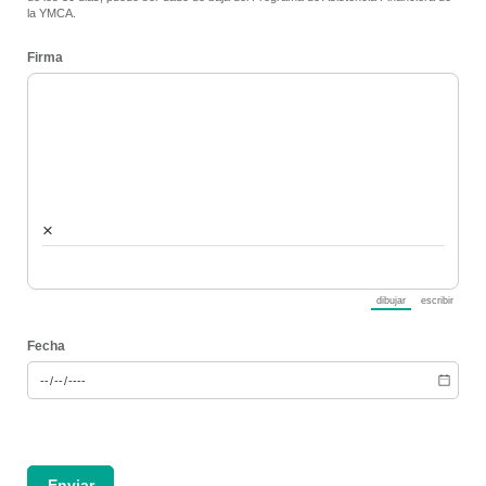
la YMCA.
Firma
×
dibujar
escribir
(Cambiar del modo es
(Cambiar d
Fecha
Enviar