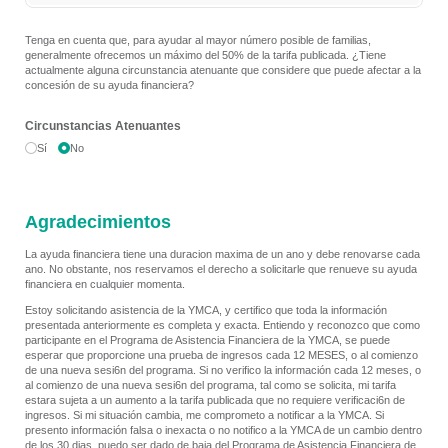
Tenga en cuenta que, para ayudar al mayor número posible de familias,
generalmente ofrecemos un máximo del 50% de la tarifa publicada. ¿Tiene
actualmente alguna circunstancia atenuante que considere que puede afectar a la
concesión de su ayuda financiera?
Circunstancias Atenuantes
Sí
No
Agradecimientos
La ayuda financiera tiene una duracion maxima de un ano y debe renovarse cada
ano. No obstante, nos reservamos el derecho a solicitarle que renueve su ayuda
financiera en cualquier momenta.
Estoy solicitando asistencia de la YMCA, y certifico que toda la información
presentada anteriormente es completa y exacta. Entiendo y reconozco que como
participante en el Programa de Asistencia Financiera de la YMCA, se puede
esperar que proporcione una prueba de ingresos cada 12 MESES, o al comienzo
de una nueva sesi6n del programa. Si no verifico la información cada 12 meses, o
al comienzo de una nueva sesi6n del programa, tal como se solicita, mi tarifa
estara sujeta a un aumento a la tarifa publicada que no requiere verificaci6n de
ingresos. Si mi situación cambia, me comprometo a notificar a la YMCA. Si
presento información falsa o inexacta o no notifico a la YMCA de un cambio dentro
de los 30 dias, puedo ser dado de baja del Programa de Asistencia Financiera de