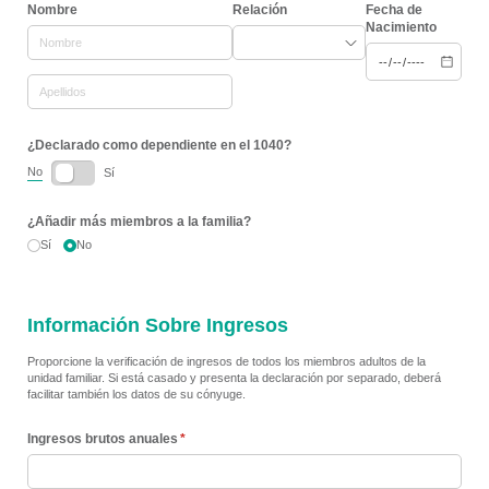
Nombre
Relación
Fecha de
Nacimiento
¿Declarado como dependiente en el 1040?
No
Sí
¿Añadir más miembros a la familia?
Sí
No
Información Sobre Ingresos
Proporcione la verificación de ingresos de todos los miembros adultos de la
unidad familiar. Si está casado y presenta la declaración por separado, deberá
facilitar también los datos de su cónyuge.
Ingresos brutos anuales
(necesario)
*