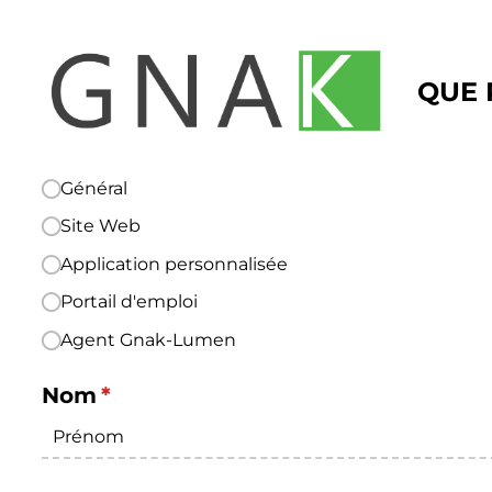
QUE 
Général
Choix de la demande
(requis)
*
Site Web
Application personnalisée
Portail d'emploi
Agent Gnak-Lumen
Nom
(requis)
*