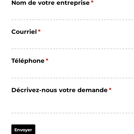
Nom de votre entreprise
(requis)
*
Courriel
(requis)
*
Téléphone
(requis)
*
Décrivez-nous votre demande
(requis)
*
Envoyer