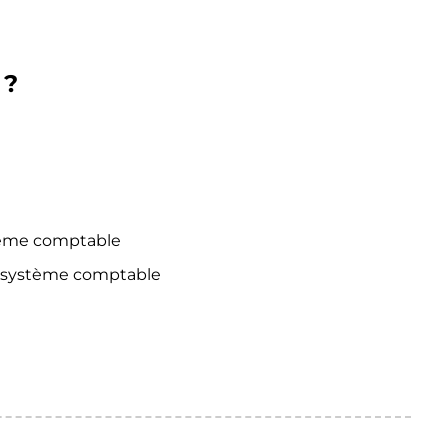
 ?
tème comptable
d système comptable