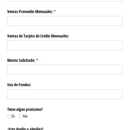
Ventas Promedio Mensuales:
(required)
*
Ventas de Tarjeta de Credio Mensuales:
Monto Solicitado:
(required)
*
Uso de Fondos:
Tiene algun prestamo?
Si
No
¿Eres dueño o alquilas?