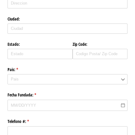
Ciudad:
Estado:
Zip Code:
Pais:
(required)
*
Fecha Fundada:
(required)
*
Telefono #:
(required)
*