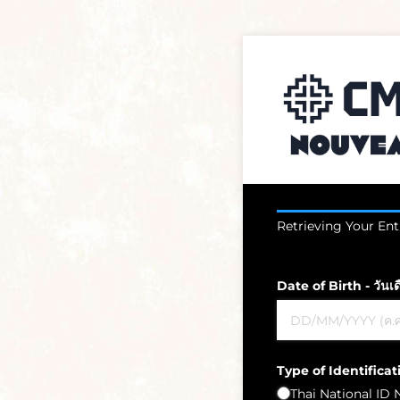
Retrieving Your Entr
Date of Birth - วันเดื
Type of Identificat
Thai National ID