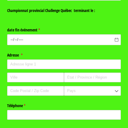
Championnat provincial Challenge Québec terminant le :
date fin événement
(requis)
*
Adresse
(requis)
*
Téléphone
(requis)
*