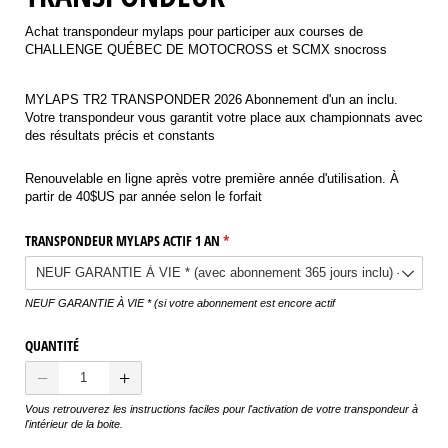
Achat transpondeur mylaps pour participer aux courses de
CHALLENGE QUÉBEC DE MOTOCROSS et SCMX snocross
Untitled
MYLAPS TR2 TRANSPONDER 2026 Abonnement d'un an inclu.
Votre transpondeur vous garantit votre place aux championnats avec
des résultats précis et constants
Untitled
Renouvelable en ligne après votre première année d'utilisation. À
partir de 40$US par année selon le forfait
TRANSPONDEUR MYLAPS ACTIF 1 AN
(required)
*
NEUF GARANTIE À VIE * (si votre abonnement est encore actif
QUANTITÉ
Vous retrouverez les instructions faciles pour l'activation de votre transpondeur à
l'intérieur de la boite.