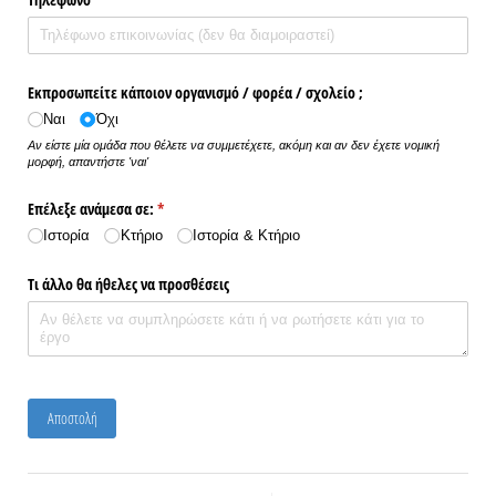
Εκπροσωπείτε κάποιον οργανισμό /​ φορέα /​ σχολείο ;
Ναι
Όχι
Αν είστε μία ομάδα που θέλετε να συμμετέχετε, ακόμη και αν δεν έχετε νομική
μορφή, απαντήστε 'ναι'
Επέλεξε ανάμεσα σε:
(υποχρεωτικό)
*
Ιστορία
Κτήριο
Ιστορία & Κτήριο
Τι άλλο θα ήθελες να προσθέσεις
Αποστολή