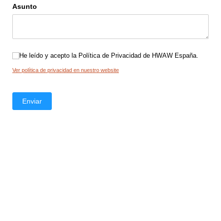
Asunto
He leído y acepto la Política de Privacidad de HWAW España.
He leído y acepto la Política de Privacidad de HWAW España.
Ver política de privacidad en nuestro website
Enviar