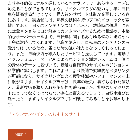
より本格的なモデルを探しているベテランまで、あらゆるニーズに
応えることができるでしょう。サイクルプラザの魅力は、単に自転
車を販売するだけでなく、購入後のサポート体制が充実している点
にあります。実店舗には、熟練の技術を持つプロのメカニックが常
駐しており、日々のメンテナンスはもちろん、故障時の修理、さら
には愛車をさらに自分好みにカスタマイズするための相談や、本格
的なオーバーホールまで、自転車に関するあらゆる悩みに迅速かつ
丁寧に対応してくれます。他店で購入した自転車のメンテナンスも
受け付けているため、困った時の強い味方となってくれるでしょ
う。また、最新技術を導入したサービスも提供しています。電動サ
イクルシミュレーターとAIによるポジション測定システムは、個々
の身体のデータに基づいて、最適な自転車のサイズやポジションを
科学的に算出します。これにより、より快適で効率的なペダリング
が可能になり、サイクリングによる疲労軽減やパフォーマンス向上
に繋がります。サイクルプラザは、長年の歴史に裏打ちされた信頼
と、最新技術を取り入れた革新性を兼ね備えた、札幌のサイクリス
トにとってなくてはならない存在と言えるでしょう。自転車選びに
迷ったら、まずはサイクルプラザに相談してみることをお勧めしま
す。
「マウンテンバイク」のおすすめサイト
Submit