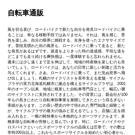
自転車通販
風を切る喜び、ロードバイクで新たな自分を発見ロードバイクに乗
ることは、単なる移動手段ではありません。それは、風を感じ、景
色を楽しみ、自分の限界に挑戦する、全身を使ったエクササイズで
す。普段見慣れた街の風景も、ロードバイクに乗って走ると、新た
な発見があるはずです。坂道を上りきった時の達成感、平坦な道を
どこまでも走り続ける爽快感は、一度体験すると忘れられません。
週末には少し遠くまで足を伸ばして、地域の特産物を楽しむのも良
いでしょう。ロードバイクは、あなたの日常に新しい刺激と活力を
与えてくれます。さあ、ロードバイクに乗って、まだ見ぬ世界へ飛
び出しましょう。札幌のサイクリストを長年支える老舗 - サイクル
プラザの実力北海道札幌市に拠点を構えるサイクルプラザは、2001
年のオープン以来、地域に根差した自転車専門店として、幅広い層
のサイクリストに支持されてきました。その背景には、親会社が100
年もの長きにわたり自転車卸事業を展開してきたという揺るぎない
実績があります。この長い歴史の中で培われた専門知識と経験こそ
が、サイクルプラザの最大の強みと言えるでしょう。店舗に足を踏
み入れると、一般の軽快車から本格的なスポーツサイクルまで、多
種多様な自転車が所狭しと並んでいます。特に、ロードバイクやク
ロスバイクといったスポーツサイクルの品揃えは圧巻で、その数は
常時200台以上。これからスポーツサイクルを始めたい初心者から、