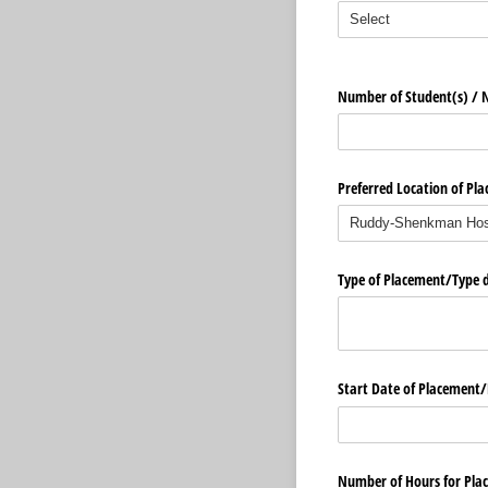
Number of Student(s) /​ 
Preferred Location of Pla
Type of Placement/​Type 
Start Date of Placement/
Number of Hours for Pla