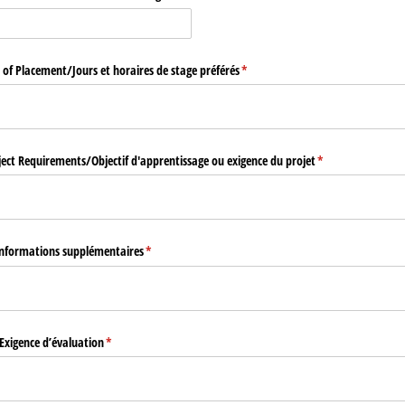
of Placement/​Jours et horaires de stage préférés
(required)
*
ject Requirements/​Objectif d'apprentissage ou exigence du projet
(required)
*
Informations supplémentaires
(required)
*
Exigence d’évaluation
(required)
*