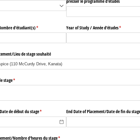
préciser le programme d'études
Nombre d'étudiant(s)
(required)
*
Year of Study /​ Année d'études
(required)
*
cement/​Lieu de stage souhaité
de stage
(required)
*
​Date de début du stage
(required)
*
End Date of Placement/​Date de fin du stag
cement/​Nombre d'heures du stage
(required)
*