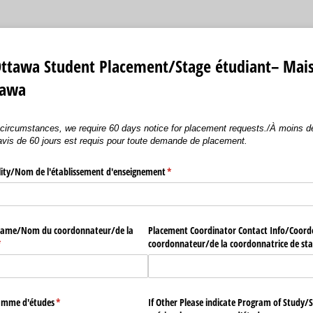
Ottawa Student Placement/Stage étudiant– Mais
tawa
 circumstances, we require 60 days notice for placement requests./À moins d
avis de 60 jours est requis pour toute demande de placement.
lity/​Nom de l'établissement d'enseignement
(required)
*
ame/​Nom du coordonnateur/​de la
Placement Coordinator Contact Info/​Coor
required)
*
coordonnateur/​de la coordonnatrice de st
amme d'études
(required)
*
If Other Please indicate Program of Study/​Si