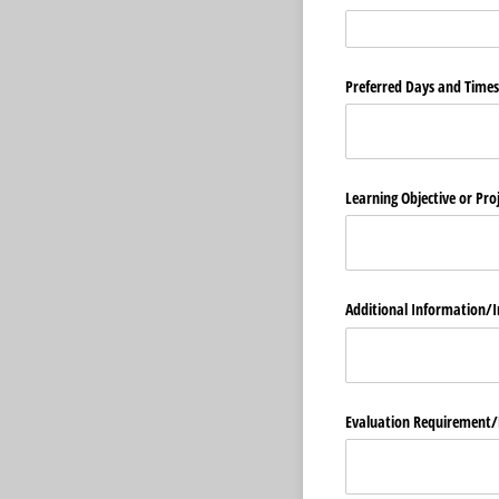
Preferred Days and Times 
Learning Objective or Pro
Additional Information/​
Evaluation Requirement/​