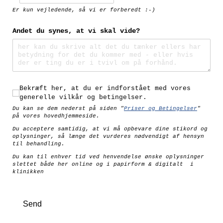
Er kun vejledende, så vi er forberedt :-)
Andet du synes, at vi skal vide?
Bekræft her, at du er indforstået med vores generell
Bekræft her, at du er indforstået med vores
generelle vilkår og betingelser.
Du kan se dem nederst på siden "
Priser og Betingelser
"
på vores hovedhjemmeside.
Du acceptere samtidig, at vi må opbevare dine stikord og
oplysninger, så længe det vurderes nødvendigt af hensyn
til behandling.
Du kan til enhver tid ved henvendelse ønske oplysninger
slettet både her online og i papirform & digitalt i
klinikken
Send