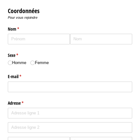
Coordonnées
Pour vous rejoindre
Nom
(requis)
*
Sexe
(requis)
*
Homme
Femme
E-mail
(requis)
*
Adresse
(requis)
*