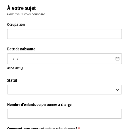
À votre sujet
Pour mieux vous connaître
Occupation
Date de naissance
aaaa-mm-jj
Statut
Nombre d'enfants ou personnes à charge
Comment avez-vous entendu parler de nous?
(requis)
*