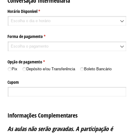
Conversação Intermediária
Horário Disponível
(obrigatório)
*
Forma de pagamento
(obrigatório)
*
Opção de pagamento
(obrigatório)
*
Pix
Depósito e/​ou Transferência
Boleto Bancário
Cupom
Informações Complementares
As aulas não serão gravadas. A participação é