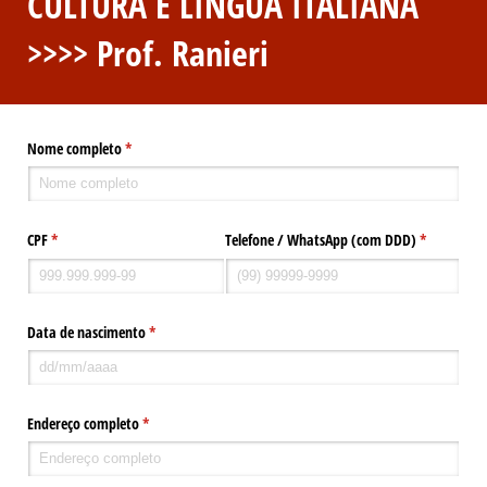
CULTURA E LÍNGUA ITALIANA
>>>> Prof. Ranieri
Nome completo
(obrigatório)
*
CPF
(obrigatório)
*
Telefone /​ WhatsApp (com DDD)
(obrigatóri
*
Data de nascimento
(obrigatório)
*
Endereço completo
(obrigatório)
*