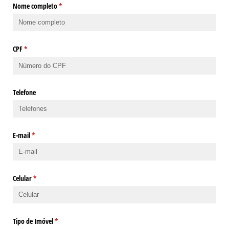
Nome completo
(obrigatório)
*
CPF
(obrigatório)
*
Telefone
E-mail
(obrigatório)
*
Celular
(obrigatório)
*
Tipo de Imóvel
(obrigatório)
*