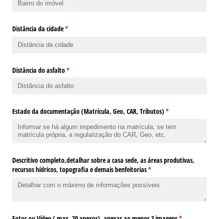
Distância da cidade
(obrigatório)
*
Distância do asfalto
(obrigatório)
*
Estado da documentação (Matrícula, Geo, CAR, Tributos)
(obrigatório)
*
Descritivo completo,detalhar sobre a casa sede, as áreas produtivas,
recursos hídricos, topografia e demais benfeitorias
(obrigatório)
*
Fotos ou Vídeo ( max. 20 anexos), anexar ao menos 3 imagens
(obrigatório)
*