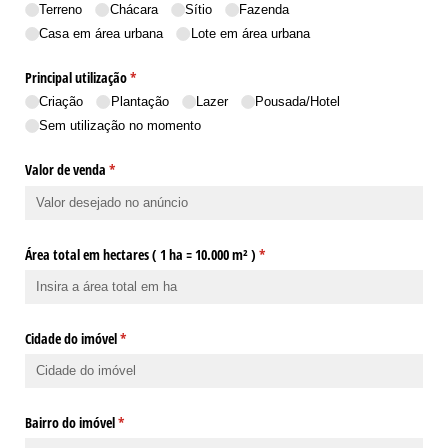
Terreno
Chácara
Sítio
Fazenda
Casa em área urbana
Lote em área urbana
Principal utilização
(obrigatório)
*
Criação
Plantação
Lazer
Pousada/​Hotel
Sem utilização no momento
Valor de venda
(obrigatório)
*
Área total em hectares ( 1 ha = 10.000 m² )
(obrigatório)
*
Cidade do imóvel
(obrigatório)
*
Bairro do imóvel
(obrigatório)
*