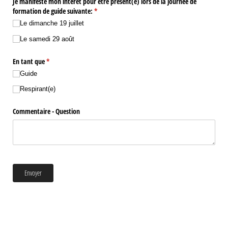
Je manifeste mon intérêt pour être présent(e) lors de la journée de
formation de guide suivante:
(requis)
*
Le dimanche 19 juillet
Le samedi 29 août
En tant que
(requis)
*
Guide
Respirant(e)
Commentaire - Question
Envoyer