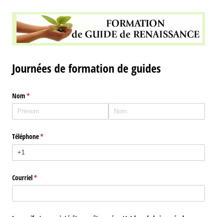
Journées de formation de guides
Nom
(requis)
*
Téléphone
(requis)
*
Courriel
(requis)
*