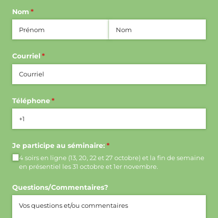
Nom
(requis)
*
Courriel
(requis)
*
Téléphone
(requis)
*
Je participe au séminaire:
(requis)
*
4 soirs en ligne (13, 20, 22 et 27 octobre) et la fin de semaine
en présentiel les 31 octobre et 1er novembre.
Questions/​Commentaires?