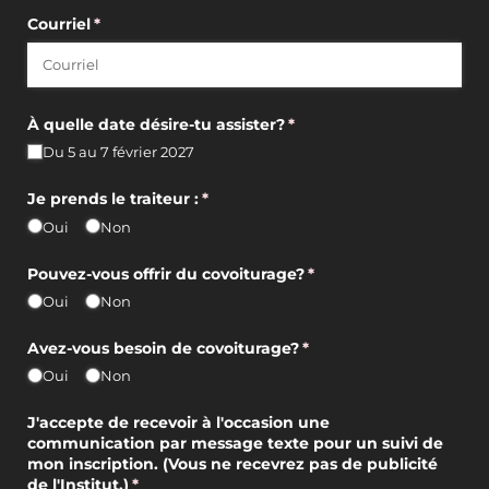
Courriel
(requis)
*
À quelle date désire-tu assister?
(requis)
*
Du 5 au 7 février 2027
Je prends le traiteur :
(requis)
*
Oui
Non
Pouvez-vous offrir du covoiturage?
(requis)
*
Oui
Non
Avez-vous besoin de covoiturage?
(requis)
*
Oui
Non
J'accepte de recevoir à l'occasion une
communication par message texte pour un suivi de
mon inscription. (Vous ne recevrez pas de publicité
de l'Institut.)
(requis)
*