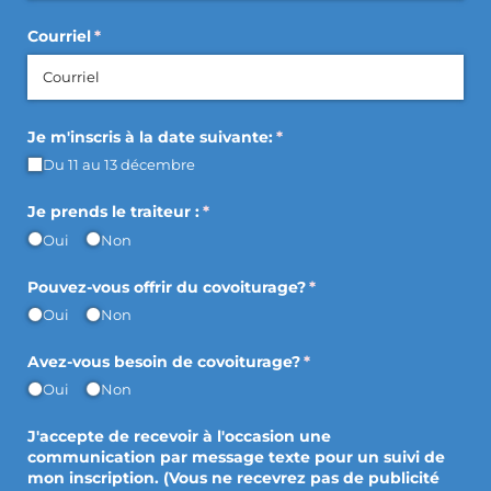
Courriel
(requis)
*
Je m'inscris à la date suivante:
(requis)
*
Du 11 au 13 décembre
Je prends le traiteur :
(requis)
*
Oui
Non
Pouvez-vous offrir du covoiturage?
(requis)
*
Oui
Non
Avez-vous besoin de covoiturage?
(requis)
*
Oui
Non
J'accepte de recevoir à l'occasion une
communication par message texte pour un suivi de
mon inscription. (Vous ne recevrez pas de publicité