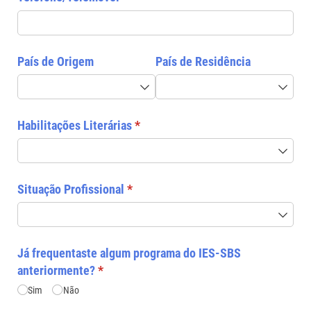
País de Origem
País de Residência
Habilitações Literárias
(required)
*
Situação Profissional
(required)
*
Já frequentaste algum programa do IES-SBS
anteriormente?
(required)
*
Sim
Não