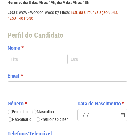
Horário:
dia 8
das 9h às 19h; dia 9 das 9h às 18h
Local
: WoW - Work on Wood by Finsa:
Estr. da Circunvalação 9543,
4250-148 Porto
Perfil do Candidato
Nome
(required)
*
Email
(required)
*
Género
(required)
*
Data de Nascimento
(requi
*
Feminino
Masculino
Não-binário
Prefiro não dizer
Telefone/​Telemóvel