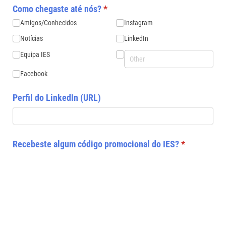
Como chegaste até nós?
(required)
*
Amigos/​Conhecidos
Instagram
Notícias
LinkedIn
Equipa IES
Facebook
Perfil do LinkedIn (URL)
Recebeste algum código promocional do IES?
(required)
*
Sim
Não
Próxima / Next