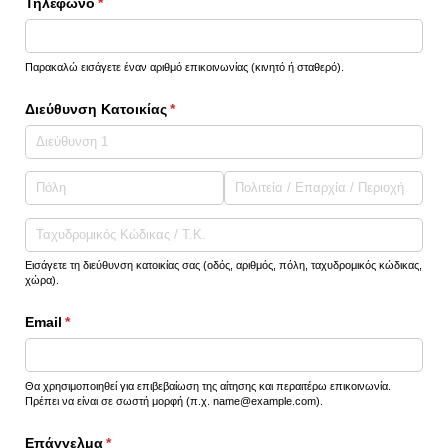
Τηλέφωνο
(υποχρεωτικό)
*
Παρακαλώ εισάγετε έναν αριθμό επικοινωνίας (κινητό ή σταθερό).
Διεύθυνση Κατοικίας
(υποχρεωτικό)
*
Εισάγετε τη διεύθυνση κατοικίας σας (οδός, αριθμός, πόλη, ταχυδρομικός κώδικας,
χώρα).
Email
(υποχρεωτικό)
*
Θα χρησιμοποιηθεί για επιβεβαίωση της αίτησης και περαιτέρω επικοινωνία.
Πρέπει να είναι σε σωστή μορφή (π.χ. name@example.com).
Επάγγελμα
(υποχρεωτικό)
*