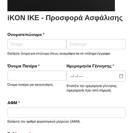
iKON IKE - Προσφορά Ασφάλισης
Ονοματεπώνυμο
(υποχρεωτικό)
*
Εισάγετε όνομα και επώνυμο όπως αναγράφονται σε επίσημα έγγραφα.
Όνομα Πατέρα
(υποχρεωτικό)
*
Ημερομηνία Γέννησης
(υποχρεωτ
*
Όνομα πατέρα για ταυτοποίηση.
Επιλέξτε την ημερομηνία γέννησης
(ημερομηνία πριν από σήμερα).
ΑΦΜ
(υποχρεωτικό)
*
Εισάγετε τον αριθμό φορολογικού μητρώου (ΑΦΜ).