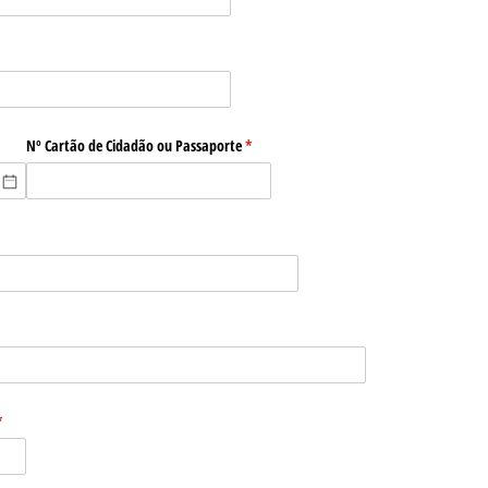
igatório)
Nº Cartão de Cidadão ou Passaporte
(obrigatório)
*
brigatório)
obrigatório)
*