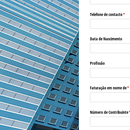
Telefone de contacto
(obr
*
Data de Nascimento
Profissão
Faturação em nome de
(o
*
Número de Contribuinte
(