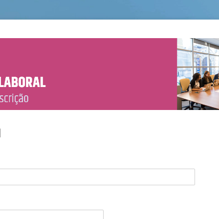
l
rigatório)