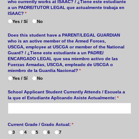
who currently works at ISAAC? /​ ¿Tiene este estudiante
a un PADRE/​TUTOR LEGAL que actualmente trabaja en
ISAAC?
(required)
*
Yes /​ Sí
No
Does this student have a PARENT/​LEGAL GUARDIAN
who is an active member of the Armed Forces,
USCGA, employee at USCGA or member of the National
Guard? /​ ¿Tiene este estudiante a un PADRE/​
ENCARGADO LEGAL que sea miembro activo de las
Fuerzas Armadas, USCGA, empleado de USCGA o
miembro de la Guardia Nacional?
(required)
*
Yes /​ Sí
No
School Applicant Student Currently Attends /​ Escuela a
la que el Estudiante Aplicando Asiste Actualmente:
(required)
*
Current Grade /​ Grado Actual:
(required)
*
3
4
5
6
7