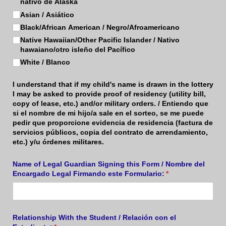
nativo de Alaska
Asian /​ Asiático
Black/​African American /​ Negro/​Afroamericano
Native Hawaiian/​Other Pacific Islander /​ Nativo
hawaiano/​otro isleño del Pacífico
White /​ Blanco
I understand that if my child's name is drawn in the lottery
I may be asked to provide proof of residency (utility bill,
copy of lease, etc.) and/or military orders. / Entiendo que
si el nombre de mi hijo/a sale en el sorteo, se me puede
pedir que proporcione evidencia de residencia (factura de
servicios públicos, copia del contrato de arrendamiento,
etc.) y/u órdenes militares.
Name of Legal Guardian Signing this Form /​ Nombre del
Encargado Legal Firmando este Formulario:
(required)
*
Relationship With the Student /​ Relación con el