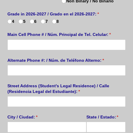
Non Binary /​ No Binario
Grade in 2026-2027 /​ Grado en el 2026-2027:
(required)
*
4
5
6
7
8
Main Cell Phone # /​ Núm. Principal de Tel. Celular:
(required)
*
Alternate Phone #: /​ Núm. de Teléfono Alterno:
(required)
*
Street Address (Student's Legal Residence) /​ Calle
(Residencia Legal del Estudiante):
(required)
*
City /​ Ciudad:
(required)
*
State /​ Estado:
(require
*