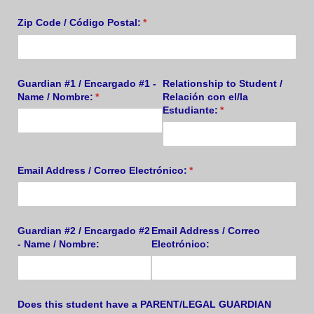
Zip Code /​ Código Postal:
(required)
*
Guardian #1 /​ Encargado #1 -
Relationship to Student /​
Name /​ Nombre:
(required)
*
Relación con el/​la
Estudiante:
(required)
*
Email Address /​ Correo Electrónico:
(required)
*
Guardian #2 /​ Encargado #2
Email Address /​ Correo
- Name /​ Nombre:
Electrónico:
Does this student have a PARENT/​LEGAL GUARDIAN