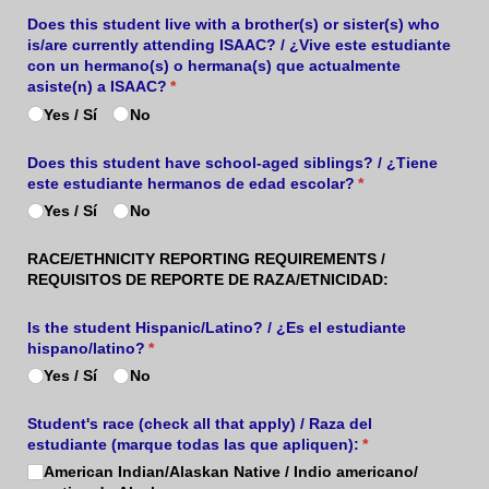
Does this student live with a brother(s) or sister(s) who
is/​are currently attending ISAAC? /​ ¿Vive este estudiante
con un hermano(s) o hermana(s) que actualmente
asiste(n) a ISAAC?
(required)
*
Yes /​ Sí
No
Does this student have school-aged siblings? /​ ¿Tiene
este estudiante hermanos de edad escolar?
(required)
*
Yes /​ Sí
No
RACE/ETHNICITY REPORTING REQUIREMENTS /
REQUISITOS DE REPORTE DE RAZA/ETNICIDAD:
Is the student Hispanic/​Latino? /​ ¿Es el estudiante
hispano/​latino?
(required)
*
Yes /​ Sí
No
Student's race (check all that apply) /​ Raza del
estudiante (marque todas las que apliquen):
(required)
*
American Indian/​Alaskan Native /​ Indio americano/​