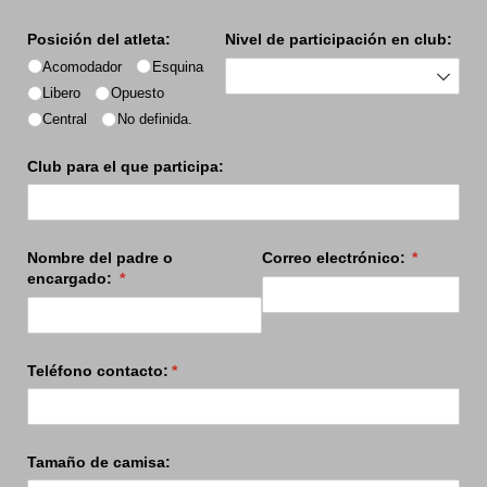
Posición del atleta:
Nivel de participación en club:
Acomodador
Esquina
Libero
Opuesto
Central
No definida.
Club para el que participa:
Nombre del padre o
Correo electrónico:
(required)
*
encargado:
(required)
*
Teléfono contacto:
(required)
*
Tamaño de camisa: